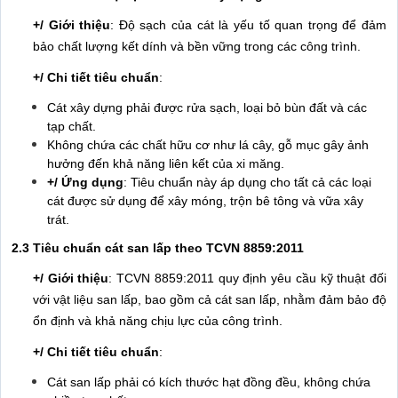
+/ Giới thiệu
: Độ sạch của cát là yếu tố quan trọng để đảm
bảo chất lượng kết dính và bền vững trong các công trình.
+/ Chi tiết tiêu chuẩn
:
Cát xây dựng phải được rửa sạch, loại bỏ bùn đất và các
tạp chất.
Không chứa các chất hữu cơ như lá cây, gỗ mục gây ảnh
hưởng đến khả năng liên kết của xi măng.
+/ Ứng dụng
: Tiêu chuẩn này áp dụng cho tất cả các loại
cát được sử dụng để xây móng, trộn bê tông và vữa xây
trát.
2.3 Tiêu chuẩn cát san lấp theo TCVN 8859:2011
+/ Giới thiệu
: TCVN 8859:2011 quy định yêu cầu kỹ thuật đối
với vật liệu san lấp, bao gồm cả cát san lấp, nhằm đảm bảo độ
ổn định và khả năng chịu lực của công trình.
+/ Chi tiết tiêu chuẩn
:
Cát san lấp phải có kích thước hạt đồng đều, không chứa