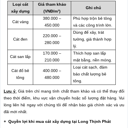
Loại cát
Giá tham khảo
Ghi chú
xây dựng
(VNĐ/m³)
380.000 –
Phù hợp trộn bê tông
Cát vàng
450.000
và các công trình lớn.
Dùng để xây, trát
220.000 –
Cát đen
tường, giá thành hợp
280.000
lý.
170.000 –
Thích hợp san lấp
Cát san lấp
210.000
mặt bằng, nền móng.
Loại cát sạch, đảm
Cát đổ bê
400.000 –
bảo chất lượng bê
tông
480.000
tông.
Lưu ý
:
Giá trên chỉ mang tính chất tham khảo và có thể thay đổi
theo thời điểm, khu vực vận chuyển hoặc số lượng đặt hàng. Vui
lòng liên hệ ngay với chúng tôi để nhận báo giá chính xác và ưu
đãi mới nhất.
+ Quyền lợi khi mua cát xây dựng tại Long Thịnh Phát