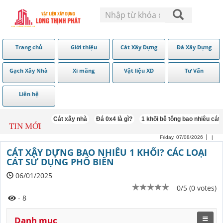
Trang chủ
Giới thiệu
Cát Xây Dựng
Đá Xây Dựng
Gạch Xây Nhà
Xi măng
Vật liệu XD
Tư Vấn
Liên hệ
 trát tường
Cát xây nhà
Đá 0x4 là gì?
1 khối bê tông bao nhiêu cát đá
TIN MỚI
Friday, 07/08/2026
|
CÁT XÂY DỰNG BAO NHIÊU 1 KHỐI? CÁC LOẠI
CÁT SỬ DỤNG PHỔ BIẾN
06/01/2025
0/5 (0 votes)
- 8
Danh mục