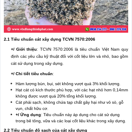
2.1 Tiêu chuẩn cát xây dựng TCVN 7570:2006
+/ Giới thiệu
: TCVN 7570:2006 là tiêu chuẩn Việt Nam quy
định các yêu cầu kỹ thuật đối với cốt liệu lớn và nhỏ, bao gồm
cát sử dụng trong xây dựng.
+/ Chi tiết tiêu chuẩn
:
Hàm lượng bùn, bụi, sét không vượt quá 3% khối lượng.
Hạt cát có kích thước phù hợp, với các hạt nhỏ hơn 0,14mm
không được vượt quá 20% tổng khối lượng.
Cát phải sạch, không chứa tạp chất gây hại như vỏ sò, gỗ
vụn, chất hữu cơ.
+/ Ứng dụng
: Tiêu chuẩn này áp dụng cho cát sử dụng
trong bê tông, vữa và các loại cốt liệu khác trong xây dựng.
2.2 Tiêu chuẩn độ sạch của cát xây dựng