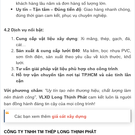
khách hàng lâu năm và đơn hàng số lượng lớn.
Uy tín – Tận tâm – Đúng tiến độ
: Giao hàng nhanh chóng,
đúng thời gian cam kết, phục vụ chuyên nghiệp.
4.2 Dịch vụ nổi bật:
Cung cấp vật liệu xây dựng
: Xi măng, thép, gạch, đá,
cát…
Sản xuất & cung cấp lưới B40
: Mạ kẽm, bọc nhựa PVC,
sơn tĩnh điện, sản xuất theo yêu cầu về kích thước, khổ
lưới.
Tư vấn giải pháp vật liệu phù hợp cho công trình
.
Hỗ trợ vận chuyển tận nơi tại TP.HCM và các tỉnh lân
cận
Với phương châm
:
"Uy tín tạo nên thương hiệu, chất lượng làm
nên thành công"
,
VLXD Long Thịnh Phát
cam kết luôn là người
bạn đồng hành đáng tin cậy của mọi công trình!
Các bạn xem thêm
giá cát xây dựng
CÔNG TY TNHH TM THÉP LONG THỊNH PHÁT