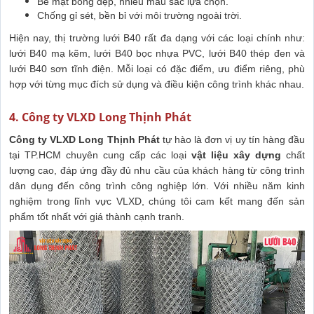
Bề mặt bóng đẹp, nhiều màu sắc lựa chọn.
Chống gỉ sét, bền bỉ với môi trường ngoài trời.
Hiện nay, thị trường lưới B40 rất đa dạng với các loại chính như:
lưới B40 mạ kẽm, lưới B40 bọc nhựa PVC, lưới B40 thép đen và
lưới B40 sơn tĩnh điện. Mỗi loại có đặc điểm, ưu điểm riêng, phù
hợp với từng mục đích sử dụng và điều kiện công trình khác nhau.
4. Công ty VLXD Long Thịnh Phát
Công ty VLXD Long Thịnh Phát
tự hào là đơn vị uy tín hàng đầu
tại TP.HCM chuyên cung cấp các loại
vật liệu xây dựng
chất
lượng cao, đáp ứng đầy đủ nhu cầu của khách hàng từ công trình
dân dụng đến công trình công nghiệp lớn. Với nhiều năm kinh
nghiệm trong lĩnh vực VLXD, chúng tôi cam kết mang đến sản
phẩm tốt nhất với giá thành cạnh tranh.