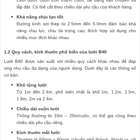
Lưới được cuộn tròn thành cuộn, dễ dàng vận chuyển và
lắp đặt. Có thể cắt theo chiều dài yêu cầu của khách hàng.
Khả năng chịu lực tốt
:
Đường kính sợi thép từ 2.5mm đến 5.0mm đảm bảo khả
năng chịu lực, chịu tải trọng cao, thích hợp sử dụng cho
nhiều mục đích khác nhau.
1.2 Quy cách, kích thước phổ biến của lưới B40
Lưới B40 được sản xuất với nhiều quy cách khác nhau để đáp
ứng nhu cầu đa dạng của người dùng. Dưới đây là các thông số
cơ bản:
Khổ rộng lưới
:
Từ 1m đến 2.4m, phổ biến nhất là khổ 1m, 1.2m, 1.5m,
1.8m, 2m và 2.4m.
Chiều dài cuộn lưới
:
Thông thường từ 10m – 20m/cuộn, có thể gia công theo
chiều dài yêu cầu riêng.
Kích thước mắt lưới
:
Thường là 50mm x 50mm (chuẩn phổ thông). Ngoài ra, có