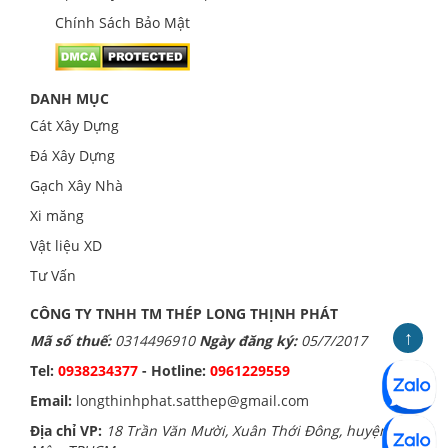
Chính Sách Bảo Mật
DANH MỤC
Cát Xây Dựng
Đá Xây Dựng
Gạch Xây Nhà
Xi măng
Vật liệu XD
Tư Vấn
CÔNG TY TNHH TM THÉP LONG THỊNH PHÁT
↑
Mã số thuế:
0314496910
Ngày đăng ký:
05/7/2017
Tel:
0938234377
- Hotline:
0961229559
Email:
longthinhphat.satthep@gmail.com
Địa chỉ VP:
18 Trần Văn Mười, Xuân Thới Đông, huyện Hóc