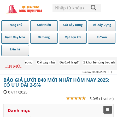
Trang chủ
Giới thiệu
Cát Xây Dựng
Đá Xây Dựng
Gạch Xây Nhà
Xi măng
Vật liệu XD
Tư Vấn
Liên hệ
n
Cát trát tường
Cát xây nhà
Đá 0x4 là gì?
1 khối bê tông bao nhiêu c
TIN MỚI
Sunday, 09/08/2026
|
BÁO GIÁ LƯỚI B40 MỚI NHẤT HÔM NAY 2025:
CÓ ƯU ĐÃI 2-5%
07/11/2025
5.0/5 (1 votes)
Danh mục