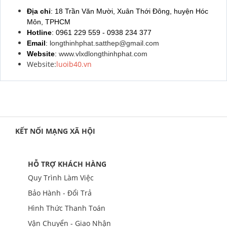
Địa chỉ
: 18 Trần Văn Mười, Xuân Thới Đông, huyện Hóc
Môn, TPHCM
Hotline
: 0961 229 559 - 0938 234 377
Email
:
longthinhphat.satthep@gmail.com
Website
:
www.vlxdlongthinhphat.com
Website:
luoib40.vn
KẾT NỐI MẠNG XÃ HỘI
HỖ TRỢ KHÁCH HÀNG
Quy Trình Làm Việc
Bảo Hành - Đổi Trả
Hình Thức Thanh Toán
Vận Chuyển - Giao Nhận