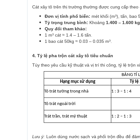
Cát xây tô trên thị trường thường được cung cấp theo 
Đơn vị tính phổ biến:
mét khối (m³), tấn, bao 
Tỷ trọng trung bình:
Khoảng
1.400 – 1.600 k
Quy đổi tham khảo:
1 m³ cát ≈ 1.4 – 1.6 tấn.
1 bao cát 50kg ≈ 0.03 – 0.035 m³.
4. Tỷ lệ pha trộn cát xây tô tiêu chuẩn
Tùy theo yêu cầu kỹ thuật và vị trí thi công, tỷ lệ trộ
BẢNG TỈ 
Hạng mục sử dụng
Tỷ lệ
Tô trát tường trong nhà
1 : 3 – 1 : 4
Tô trát ngoài trời
Trát trần, trát mỹ thuật
1 : 2 – 1 : 3
Lưu ý:
Luôn dùng nước sạch và phối trộn đều để đảm 