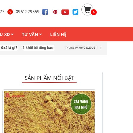
377
0961229559
0
ỆU XD
TƯ VẤN
LIÊN HỆ
gì?
1 khối bê tông bao nhiêu cát đá
Thursday, 06/08/2026
|
SẢN PHẨM NỔI BẬT