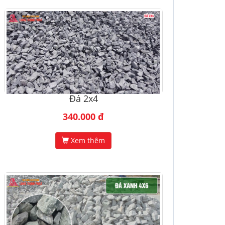
Đá 2x4
340.000 đ
Xem thêm