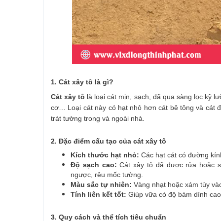
1. Cát xây tô là gì?
Cát xây tô
là loại cát mịn, sạch, đã qua sàng lọc kỹ l
cơ… Loại cát này có hạt nhỏ hơn cát bê tông và cát 
trát tường trong và ngoài nhà.
2. Đặc điểm cấu tạo của cát xây tô
Kích thước hạt nhỏ:
Các hạt cát có đường kính
Độ sạch cao:
Cát xây tô đã được rửa hoặc sà
ngược, rêu mốc tường.
Màu sắc tự nhiên:
Vàng nhạt hoặc xám tùy vào 
Tính liên kết tốt:
Giúp vữa có độ bám dính cao 
3. Quy cách và thể tích tiêu chuẩn