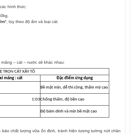
các hình thức:
50kg.
g/m³
, tùy theo độ ẩm và loại cát.
n xi măng – cát – nước sẽ khác nhau:
LỆ TRỘN CÁT XÂY TÔ
 xi măng : cát
Đặc điểm ứng dụng
Bề mặt mịn, dễ thi công, thẩm mỹ cao
1:03
Chống thấm, độ bền cao
Độ bám dính và mịn bề mặt cao
bảo chất lượng vữa ổn định, tránh hiện tượng tường nứt chân