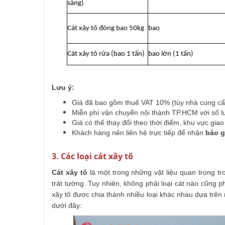
sàng)
Cát xây tô đóng bao 50kg
bao
Cát xây tô rửa (bao 1 tấn)
bao lớn (1 tấn)
Lưu ý:
Giá đã bao gồm thuế VAT 10% (tùy nhà cung cấ
Miễn phí vận chuyển nội thành TP.HCM với số l
Giá có thể thay đổi theo thời điểm, khu vực gia
Khách hàng nên liên hệ trực tiếp để nhận
báo g
3. Các loại cát xây tô
Cát xây tô
là một trong những vật liệu quan trọng tro
trát tường. Tuy nhiên, không phải loại cát nào cũng p
xây tô được chia thành nhiều loại khác nhau dựa trên 
dưới đây: