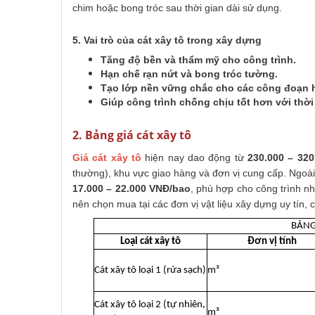
chim hoặc bong tróc sau thời gian dài sử dụng.
5. Vai trò của cát xây tô trong xây dựng
Tăng độ bền và thẩm mỹ cho công trình.
Hạn chế rạn nứt và bong tróc tường.
Tạo lớp nền vững chắc cho các công đoạn ho
Giúp công trình chống chịu tốt hơn với thời
2. Bảng giá cát xây tô
Giá cát xây tô
hiện nay dao động từ
230.000 – 32
thường), khu vực giao hàng và đơn vị cung cấp. Ngoài
17.000 – 22.000 VNĐ/bao
, phù hợp cho công trình nh
nên chọn mua tại các đơn vị vật liệu xây dựng uy tín, 
BẢNG
Loại cát xây tô
Đơn vị tính
Cát xây tô loại 1 (rửa sạch)
m³
Cát xây tô loại 2 (tự nhiên,
m³