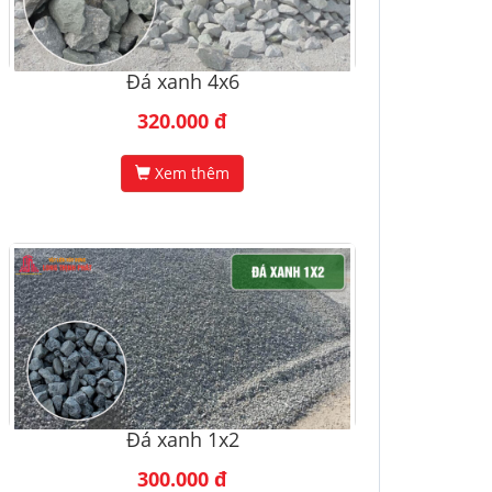
Đá xanh 4x6
320.000 đ
Xem thêm
Đá xanh 1x2
300.000 đ