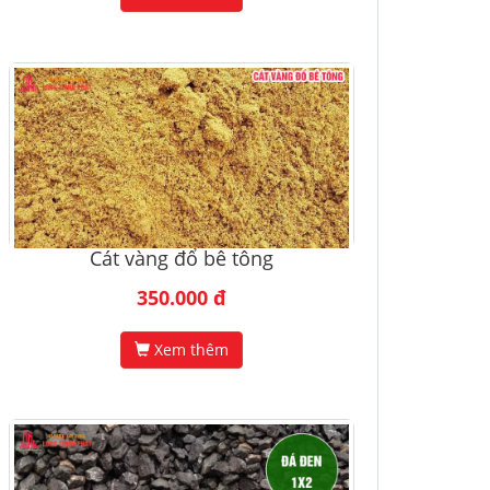
Cát vàng đổ bê tông
350.000 đ
Xem thêm