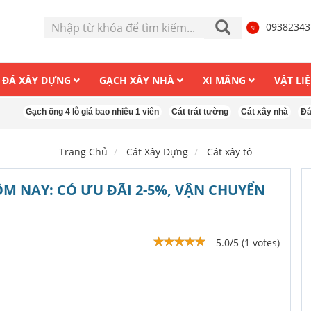
0938234
ĐÁ XÂY DỰNG
GẠCH XÂY NHÀ
XI MĂNG
VẬT LI
ạch ống 4 lỗ giá bao nhiêu 1 viên
Cát trát tường
Cát xây nhà
Đá 0x4 là 
Trang Chủ
Cát Xây Dựng
Cát xây tô
ÔM NAY: CÓ ƯU ĐÃI 2-5%, VẬN CHUYỂN
5.0/5 (1 votes)