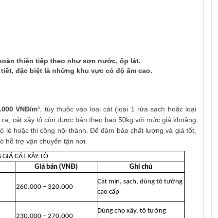
àn thiện tiếp theo như sơn nước, ốp lát.
 tiết, đặc biệt là những khu vực có độ ẩm cao.
0.000 VNĐ/m³
, tùy thuộc vào loại cát (loại 1 rửa sạch hoặc loại
 ra, cát xây tô còn được bán theo bao 50kg với mức giá khoảng
ỏ lẻ hoặc thi công nội thành. Để đảm bảo chất lượng và giá tốt,
có hỗ trợ vận chuyển tận nơi.
 GIÁ CÁT XÂY TÔ
Giá bán (VNĐ)
Ghi chú
Cát mịn, sạch, dùng tô tường
260.000 – 320.000
cao cấp
Dùng cho xây, tô tường
230.000 – 270.000