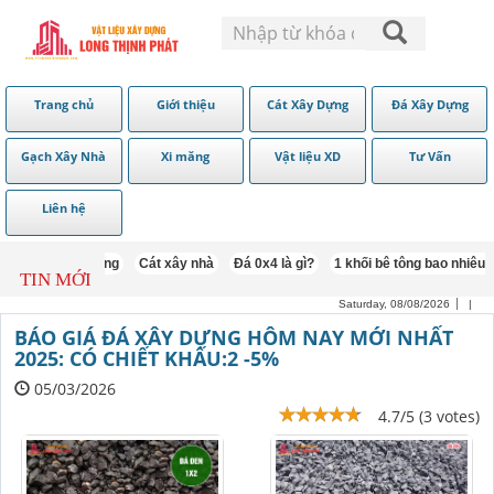
Trang chủ
Giới thiệu
Cát Xây Dựng
Đá Xây Dựng
Gạch Xây Nhà
Xi măng
Vật liệu XD
Tư Vấn
Liên hệ
Cát trát tường
Cát xây nhà
Đá 0x4 là gì?
1 khối bê tông bao nhiêu cát đ
TIN MỚI
Saturday, 08/08/2026
|
BÁO GIÁ ĐÁ XÂY DỰNG HÔM NAY MỚI NHẤT
2025: CÓ CHIẾT KHẤU:2 -5%
05/03/2026
4.7/5 (3 votes)