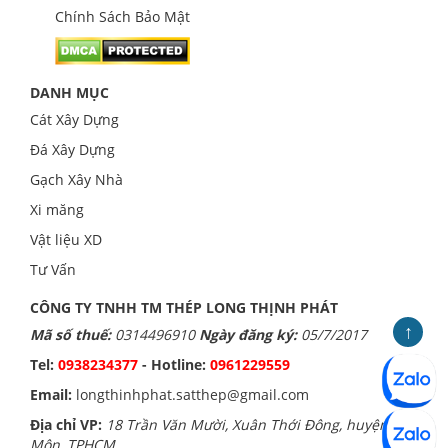
Chính Sách Bảo Mật
DANH MỤC
Cát Xây Dựng
Đá Xây Dựng
Gạch Xây Nhà
Xi măng
Vật liệu XD
Tư Vấn
CÔNG TY TNHH TM THÉP LONG THỊNH PHÁT
↑
Mã số thuế:
0314496910
Ngày đăng ký:
05/7/2017
Tel:
0938234377
- Hotline:
0961229559
Email:
longthinhphat.satthep@gmail.com
Địa chỉ VP:
18 Trần Văn Mười, Xuân Thới Đông, huyện Hóc
Môn, TPHCM