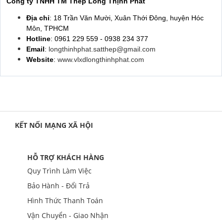
Công ty TNHH TM Thép Long Thịnh Phát
Địa chỉ
: 18 Trần Văn Mười, Xuân Thới Đông, huyện Hóc
Môn, TPHCM
Hotline
: 0961 229 559 - 0938 234 377
Email
:
longthinhphat.satthep@gmail.com
Website
:
www.vlxdlongthinhphat.com
KẾT NỐI MẠNG XÃ HỘI
HỖ TRỢ KHÁCH HÀNG
Quy Trình Làm Việc
Bảo Hành - Đổi Trả
Hình Thức Thanh Toán
Vận Chuyển - Giao Nhận