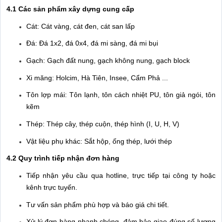
4.1 Các sản phẩm xây dựng cung cấp
Cát: Cát vàng, cát đen, cát san lấp
Đá: Đá 1x2, đá 0x4, đá mi sàng, đá mi bụi
Gạch: Gạch đất nung, gạch không nung, gạch block
Xi măng: Holcim, Hà Tiên, Insee, Cẩm Phả ...
Tôn lợp mái: Tôn lạnh, tôn cách nhiệt PU, tôn giả ngói, tôn
kẽm
Thép: Thép cây, thép cuộn, thép hình (I, U, H, V)
Vật liệu phụ khác: Sắt hộp, ống thép, lưới thép
4.2 Quy trình tiếp nhận đơn hàng
Tiếp nhận yêu cầu qua hotline, trực tiếp tại công ty hoặc
kênh trực tuyến.
Tư vấn sản phẩm phù hợp và báo giá chi tiết.
Xử lý đơn hàng nhanh chóng, đảm bảo giao đúng số lượng