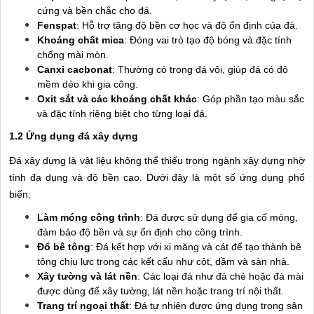
cứng và bền chắc cho đá.
Fenspat
: Hỗ trợ tăng độ bền cơ học và độ ổn định của đá.
Khoáng chất mica
: Đóng vai trò tạo độ bóng và đặc tính
chống mài mòn.
Canxi cacbonat
: Thường có trong đá vôi, giúp đá có độ
mềm dẻo khi gia công.
Oxit sắt và các khoáng chất khác
: Góp phần tạo màu sắc
và đặc tính riêng biệt cho từng loại đá.
1.2 Ứng dụng đá xây dựng
Đá xây dựng là vật liệu không thể thiếu trong ngành xây dựng nhờ
tính đa dụng và độ bền cao. Dưới đây là một số ứng dụng phổ
biến:
Làm móng công trình
: Đá được sử dụng để gia cố móng,
đảm bảo độ bền và sự ổn định cho công trình.
Đổ bê tông
: Đá kết hợp với xi măng và cát để tạo thành bê
tông chịu lực trong các kết cấu như cột, dầm và sàn nhà.
Xây tường và lát nền
: Các loại đá như đá chẻ hoặc đá mài
được dùng để xây tường, lát nền hoặc trang trí nội thất.
Trang trí ngoại thất
: Đá tự nhiên được ứng dụng trong sân