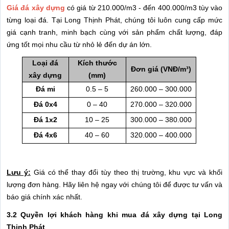
Giá đá xây dựng
có giá từ 210.000/m3 - đến 400.000/m3 tùy vào
từng loại đá. Tại Long Thịnh Phát, chúng tôi luôn cung cấp mức
giá cạnh tranh, minh bạch cùng với sản phẩm chất lượng, đáp
ứng tốt mọi nhu cầu từ nhỏ lẻ đến dự án lớn.
Loại đá
Kích thước
Đơn giá (VNĐ/m³)
xây dựng
(mm)
Đá mi
0.5 – 5
260.000 – 300.000
Đá 0x4
0 – 40
270.000 – 320.000
Đá 1x2
10 – 25
300.000 – 380.000
Đá 4x6
40 – 60
320.000 – 400.000
Lưu ý:
Giá có thể thay đổi tùy theo thị trường, khu vực và khối
lượng đơn hàng. Hãy liên hệ ngay với chúng tôi để được tư vấn và
báo giá chính xác nhất.
3.2 Quyền lợi khách hàng khi mua đá xây dựng tại Long
Thịnh Phát